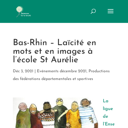
Bas-Rhin – Laïcité en
mots et en images à
l’école St Aurélie
Déc 3, 2021
|
Evénements décembre 2021
,
Productions
des fédérations départementales et sportives
La
ligue
de
l’Ense