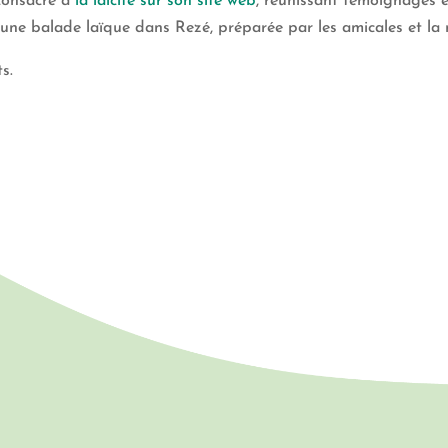
 consacré à
la laïcité sur son site web
, réunissant témoignages e
une balade laïque dans Rezé, préparée par les amicales et la 
s.