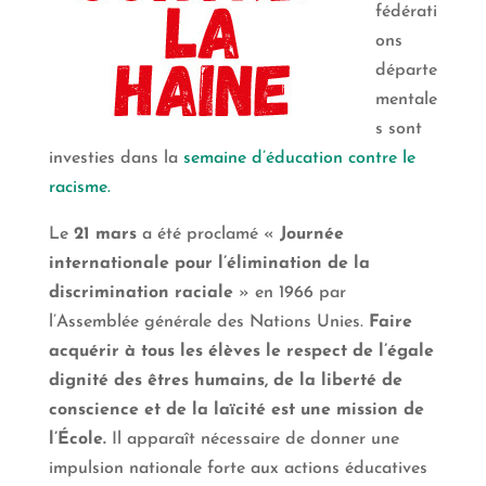
fédérati
ons
départe
mentale
s sont
investies dans la
semaine d’éducation contre le
racisme.
Le
21 mars
a été proclamé «
Journée
internationale pour l’élimination de la
discrimination raciale
» en 1966 par
l’Assemblée générale des Nations Unies.
F
aire
acquérir à tous les élèves le respect de l’égale
dignité des êtres humains, de la liberté de
conscience et de la laïcité est une mission de
l’École.
Il apparaît nécessaire de donner une
impulsion nationale forte aux actions éducatives