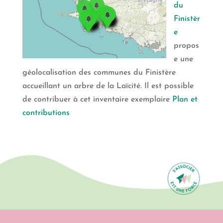
du
Finistèr
e
propos
e une
géolocalisation des communes du Finistère
accueillant un arbre de la Laïcité. Il est possible
de contribuer à cet inventaire exemplaire
Plan et
contributions