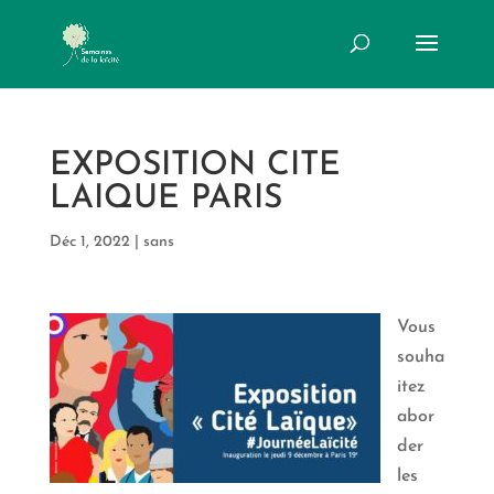
EXPOSITION CITE
LAIQUE PARIS
Déc 1, 2022
|
sans
Vous
souha
itez
abor
der
les