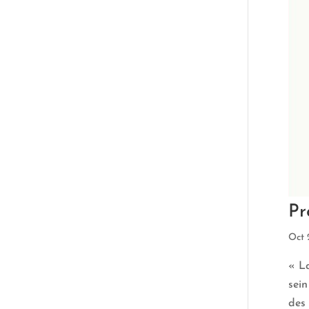
Pr
Oct 
« La
sein
des 