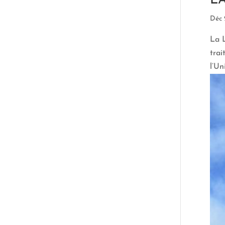
LA
Déc 
La 
trai
l’U