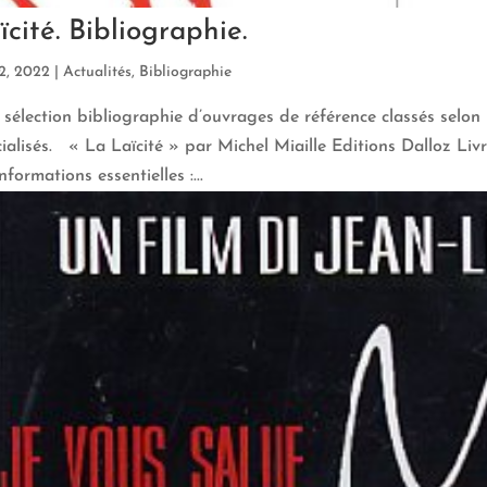
ïcité. Bibliographie.
2, 2022
|
Actualités
,
Bibliographie
sélection bibliographie d’ouvrages de référence classés selon 
ialisés. « La Laïcité » par Michel Miaille Editions Dalloz Livr
informations essentielles :...