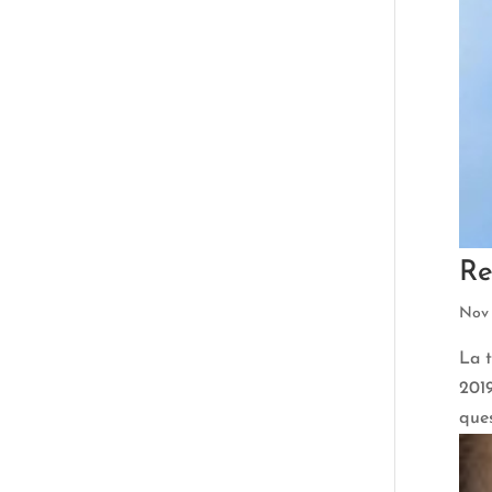
Re
Nov 
La t
2019
ques