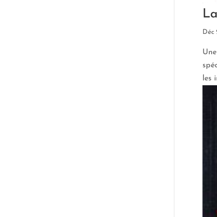
La
Déc 
Une 
spéc
les 